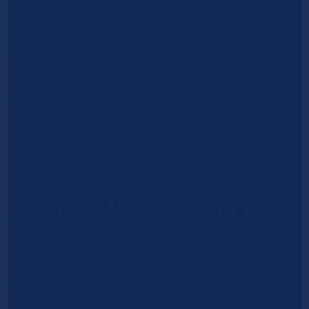
より安全な作業現場に
TO MORE SAFETY
建設用鋼製機材の開発・製造、
リース・販売