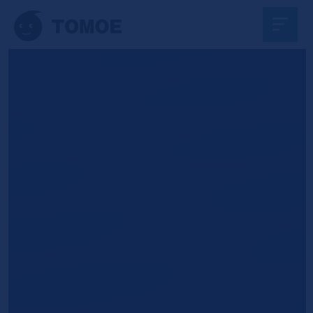
【本社】〒284-0001 千葉県四街道市大日796-9
【TEL】043-497-2886 【FAX】043-497-2887
©株式会社トモエ